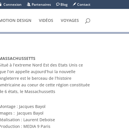
Connexion
Partenaires
Blog
Contact
MOTION DESIGN
VIDÉOS
VOYAGES
MASSACHUSSETTS
Situé à l’extreme Nord Est des Etats Unis ce
que l’on appelle aujourd’hui la nouvelle
Angleterre est le berceau de l’histoire
américaine au coeur de cette région constituée
de 6 états, le Massachussetts
Montage : Jacques Bayol
Images : Jacques Bayol
Réalisation : Laurent Deboise
Production : MEDIA 9 Paris