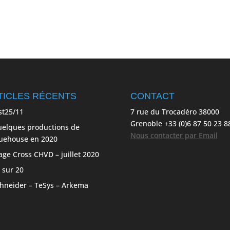
TICLES RÉCENTS
CONTACT
st25/11
7 rue du Trocadéro 38000
Grenoble +33 (0)6 87 50 23 8
elques productions de
Nous contacter par Email
uehouse en 2020
age Cross CHVD – juillet 2020
 sur 20
hneider – TeSys – Arkema