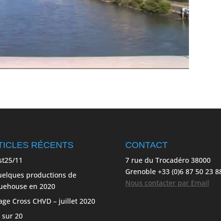
TICLES RÉCENTS
CONTACT
st25/11
7 rue du Trocadéro 38000
Grenoble +33 (0)6 87 50 23 8
elques productions de
Nous contacter par Email
uehouse en 2020
age Cross CHVD – juillet 2020
 sur 20